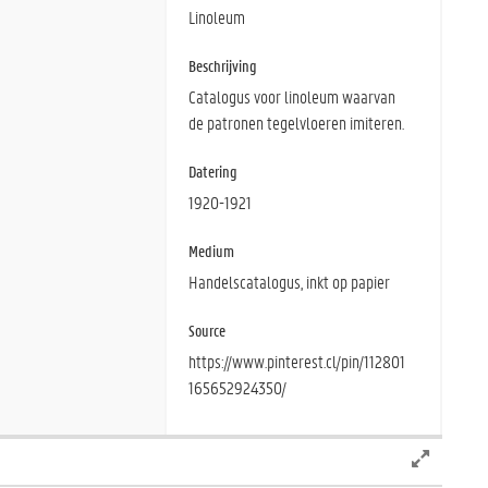
Linoleum
Beschrijving
Catalogus voor linoleum waarvan
de patronen tegelvloeren imiteren.
Datering
1920-1921
Medium
Handelscatalogus, inkt op papier
Source
https://www.pinterest.cl/pin/112801
165652924350/
Page
Title