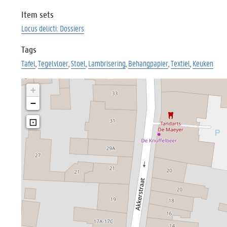
Item sets
Locus delicti: Dossiers
Tags
Tafel
Tegelvloer
Stoel
Lambrisering
Behangpapier
Textiel
Keuken
+
−
⊡