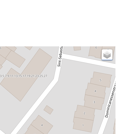
Gerechtelijke Politie bij het Parket
(GPP)
Datum
1933
Bewaarinstelling
Rijksarchief Gent (RAG)
Page
Title
Zaak 6: foto 2